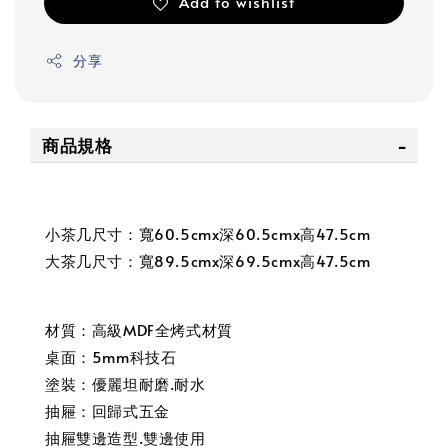
Add to wishlist
分享
商品規格
小茶几尺寸：寬60.5cmx深60.5cmx高47.5cm
大茶几尺寸：寬89.5cmx深69.5cmx高47.5cm
材質：高級MDF全烤式材質
桌面：5mm科技石
塗裝：優麗坦耐磨.耐水
抽屜：回歸式五金
抽屜雙邊造型.雙邊使用