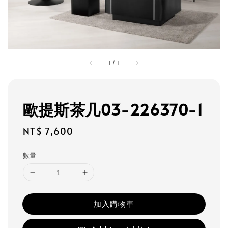
1
/
1
歐提斯茶几03-226370-1
Regular
NT$ 7,600
price
數量
加入購物車