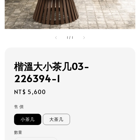
1
/
1
楷溫大小茶几03-
226394-1
Regular
NT$ 5,600
price
售 價
小茶几
大茶几
數量