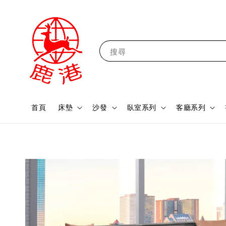
搜尋
首頁
床墊
沙發
臥室系列
客廳系列