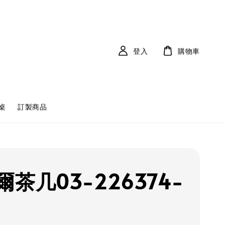
登入
購物車
桌
訂製商品
茶几03-226374-