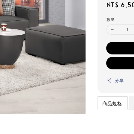
Regular
NT$ 6,5
price
數量
分享
商品規格