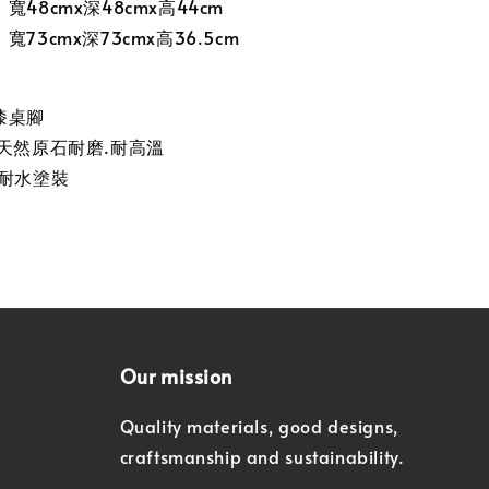
48cmx深48cmx高44cm
73cmx深73cmx高36.5cm
漆桌腳
天然原石耐磨.耐高溫
.耐水塗裝
Our mission
Quality materials, good designs,
craftsmanship and sustainability.