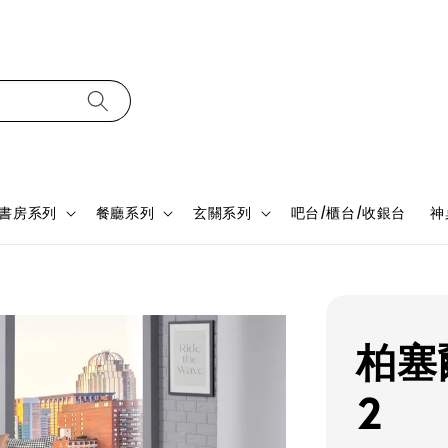
書房系列
餐廳系列
玄關系列
吧台/櫃台/收銀台
神
柏塞爾
2