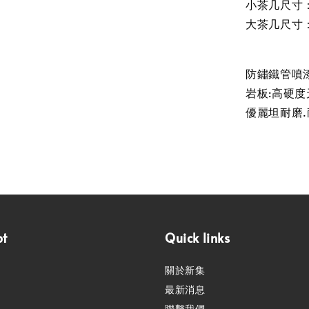
小茶几尺寸：寬
大茶几尺寸：寬
防鏽鐵管噴
岩板:高硬度
優麗坦耐磨
pt
Quick links
關於新集
最新消息
聯繫我們