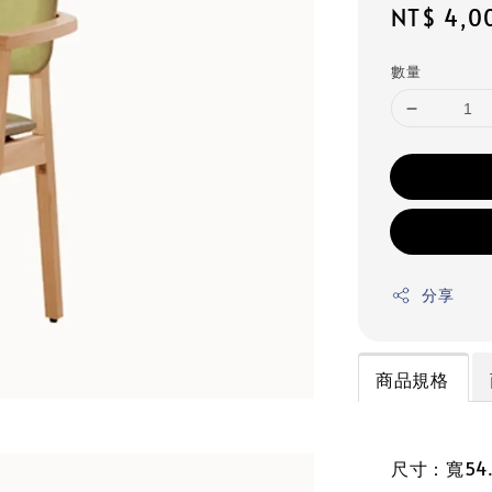
Regular
NT$ 4,0
price
數量
分享
商品規格
尺寸：寬54.