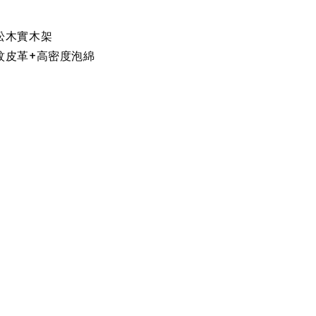
松木實木架
紋皮革+高密度泡綿