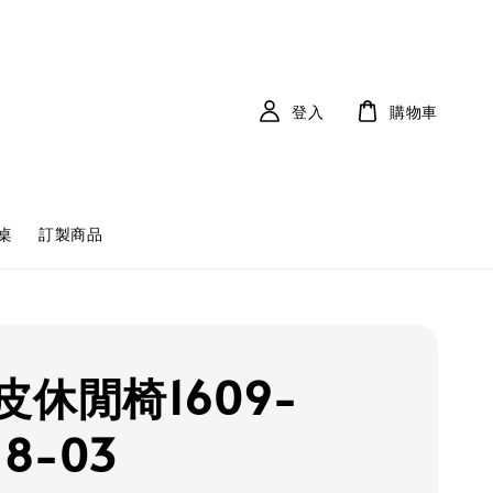
登入
購物車
桌
訂製商品
皮休閒椅1609-
18-03