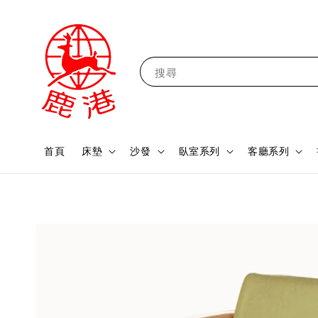
搜尋
首頁
床墊
沙發
臥室系列
客廳系列