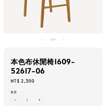
1
/
1
本色布休閒椅1609-
52617-06
Regular
NT$ 2,300
price
數量