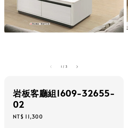
1
/
3
岩板客廳組1609-32655-
02
Regular
NT$ 11,300
price