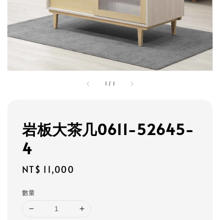
1
/
1
岩板大茶几0611-52645-
4
Regular
NT$ 11,000
price
數量