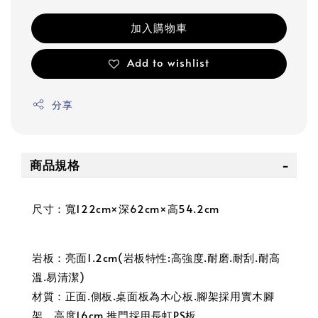
加入購物車
Add to wishlist
分享
商品規格
尺寸：寬122cm×深62cm×高54.2cm
岩板：亮面1.2cm(岩板特性:高強度.耐磨.耐刮.耐高
溫.易清潔)
材質：正面.側板.桌面板為木心板.腳架採用實木腳
架，高度16cm.推門採用長虹PS板