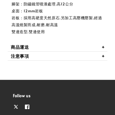
腳架：防鏽鐵管噴漆處理.高12公分
桌面：12mm岩板
岩板：採用高硬度天然原石.另加工高壓機壓製.經過
高溫燒製而成.耐磨.耐高溫
雙邊造型.雙邊使用
商品運送
注意事項
Follow us