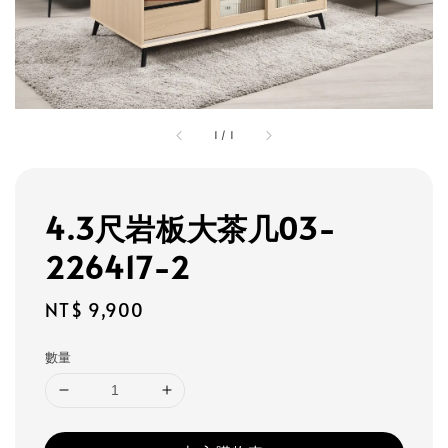
1
/
1
4.3尺岩板大茶几03-
226417-2
Regular
NT$ 9,900
price
數量