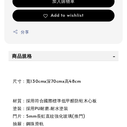
加入購物車
Add to wishlist
分享
商品規格
尺寸：寬130cmx深70cmx高48cm
材質：採用符合國際標準低甲醛防蛀木心板
塗裝：採用PU耐磨.耐水塗裝
門片：5mm長虹直紋強化玻璃(推門)
抽屜：鋼珠滑軌