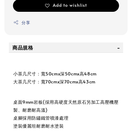
Add to wishlist
分享
商品規格
小茶几尺寸：寬50cmx深50cmx高48cm
大茶几尺寸：寬70cmx深70cmx高43cm
桌面9mm岩板(採用高硬度天然原石另加工高壓機壓
製、耐磨耐高溫)
桌腳採用防鏽鐵管噴漆處理
塗裝優麗坦耐磨耐水塗裝