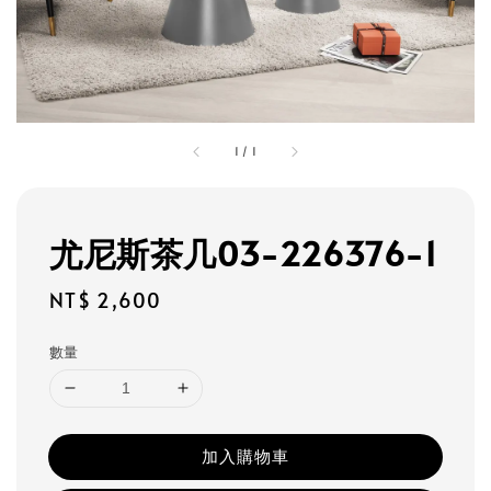
1
/
1
尤尼斯茶几03-226376-1
Regular
NT$ 2,600
price
數量
加入購物車