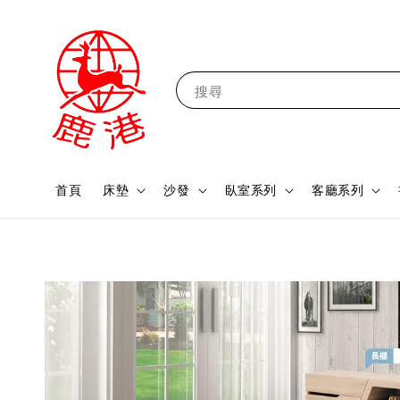
搜尋
首頁
床墊
沙發
臥室系列
客廳系列