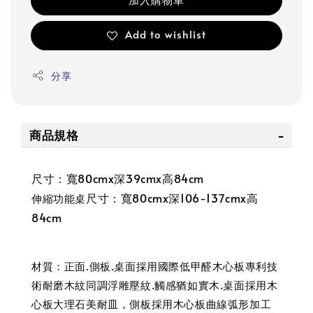
Add to wishlist
分享
商品規格
尺寸：寬80cmx深39cmx高84cm
尺寸：寬80cmx深106-137cmx高
伸縮功能桌
84cm
材質：正面.側板.桌面採用國際低甲醛木心板專利技
術耐磨木紋同調浮雕壓紋.觸感猶如實木.桌面採用木
心板大理石美耐皿，側板採用木心板曲線弧形加工