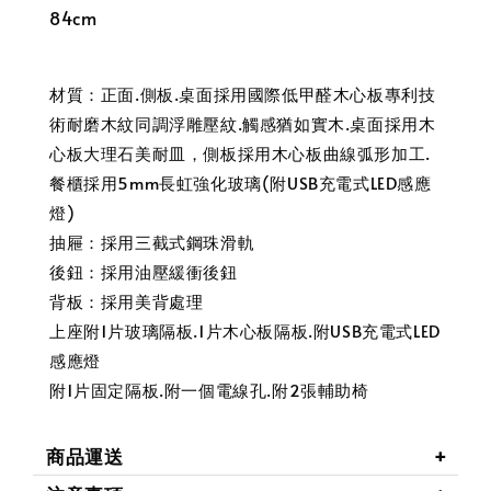
84cm
材質：正面.側板.桌面採用國際低甲醛木心板專利技
術耐磨木紋同調浮雕壓紋.觸感猶如實木.桌面採用木
心板大理石美耐皿，側板採用木心板曲線弧形加工.
餐櫃採用5mm長虹強化玻璃(附USB充電式LED感應
燈)
抽屜：採用三截式鋼珠滑軌
後鈕：採用油壓緩衝後鈕
背板：採用美背處理
上座附1片玻璃隔板.1片木心板隔板.附USB充電式LED
感應燈
附1片固定隔板.附一個電線孔.附2張輔助椅
商品運送