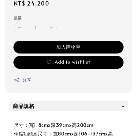
Regular
NT$ 24,200
price
數量
加入購物車
Add to wishlist
分享
商品規格
尺寸：寬118cmx深39cmx高200cm
尺寸：寬80cmx深106-137cmx高
伸縮功能桌