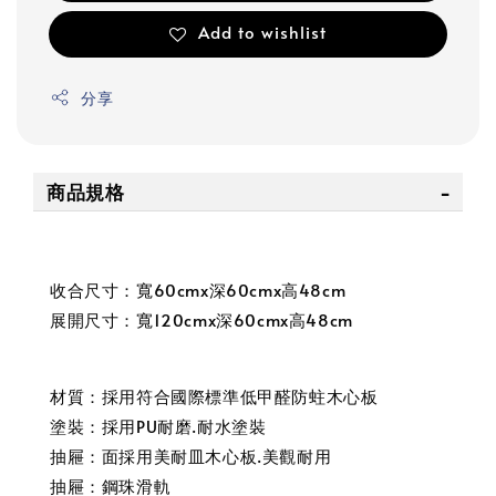
Add to wishlist
分享
商品規格
收合尺寸：寬60cmx深60cmx高48cm
展開尺寸：寬120cmx深60cmx高48cm
材質：採用符合國際標準低甲醛防蛀木心板
塗裝：採用PU耐磨.耐水塗裝
抽屜：面採用美耐皿木心板.美觀耐用
抽屜：鋼珠滑軌