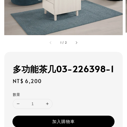
1
/
2
多功能茶几03-226398-1
Regular
NT$ 6,200
price
數量
加入購物車