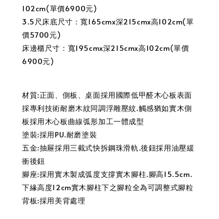
102cm(單價6900元)
3.5尺床底尺寸：寬165cmx深215cmx高102cm(單
價5700元)
床邊櫃尺寸：寬195cmx深215cmx高102cm(單價
6900元)
材質:正面、側板、桌面採用國際低甲醛木心板表面
採專利技術耐磨木紋同調浮雕壓紋.觸感猶如實木側
板採用木心板曲線弧形加工一體成型
塗裝:採用PU.耐磨塗裝
五金:抽屜採用三截式快拆鋼珠滑軌.後鈕採用油壓緩
衝後鈕
腳座:採用實木製成弧度支撐實木腳柱.腳高15.5cm.
下緣高度12cm實木腳柱下之腳粒全為可調整式腳粒
背板:採用美背處理