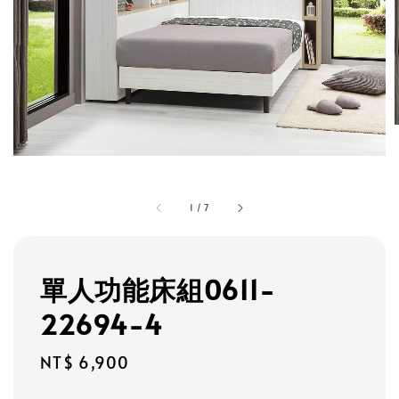
1
/
7
單人功能床組0611-
22694-4
Regular
NT$ 6,900
price