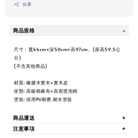
分享
商品規格
尺寸：寬44cm×深50cm×高97cm、(座高59.5公
分)
(不含其他商品)
材質: 橡膠木實木+實木皮
坐墊: 高級棉麻布+高密度泡棉
塗裝: 採用PU耐磨.耐水塗裝
商品運送
注意事項