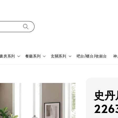
書房系列
餐廳系列
玄關系列
吧台/櫃台/收銀台
神
史丹
226