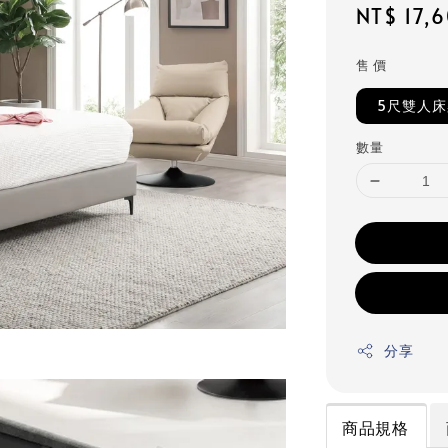
Regular
NT$ 17,
price
售 價
5尺雙人
數量
分享
商品規格