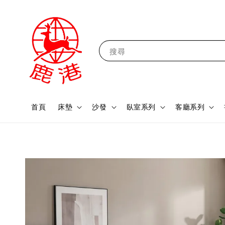
搜尋
首頁
床墊
沙發
臥室系列
客廳系列