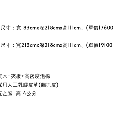
寸：寬183cmx深218cmx高111cm、(單價17600
寸：寬213cmx深218cmx高111cm、(單價19100
實木+夾板+高密度泡棉
採用人工乳膠皮革(貓抓皮)
金腳 .高14公分