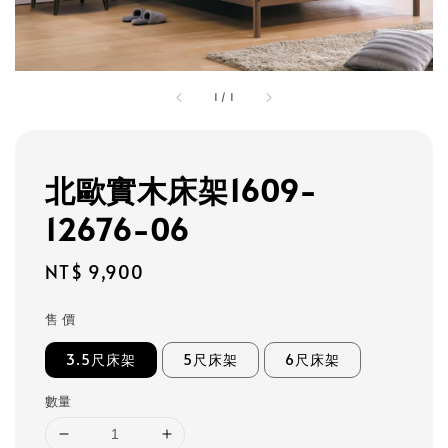
1
/
1
北歐實木床架1609-
12676-06
Regular
NT$ 9,900
price
售 價
3.5尺床架
5尺床架
6尺床架
數量