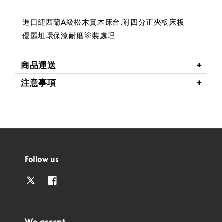
進口紐西蘭A級松木實木床台.附四分正夾板床板
優麗坦環保漆耐磨塗裝處理
商品運送
注意事項
Follow us
We accept