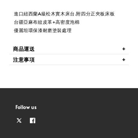
進口紐西蘭A級松木實木床台.附四分正夾板床板
台疆亞麻布紋皮革+高密度泡棉
優麗坦環保漆耐磨塗裝處理
商品運送
注意事項
Follow us