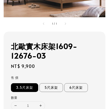
1
/
1
北歐實木床架1609-
12676-03
Regular
NT$ 9,900
price
售 價
3.5尺床架
5尺床架
6尺床架
數量