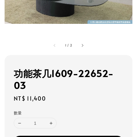
1
/
2
功能茶几1609-22652-
03
Regular
NT$ 11,400
price
數量