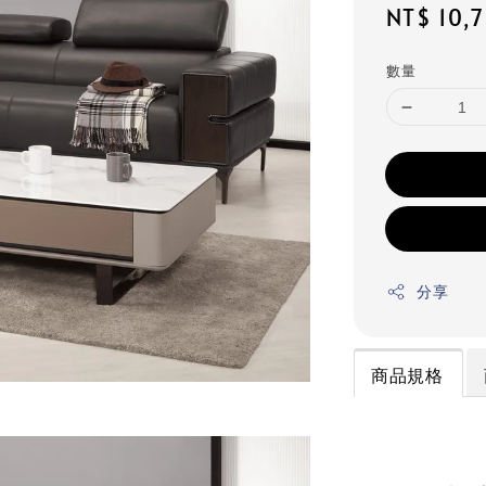
Regular
NT$ 10,
price
數量
分享
商品規格