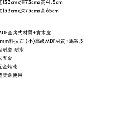
33cmx深73cmx高41.5cm
33cmx深73cmx高65cm
MDF全烤式材質+實木皮
5mm科技石 (小)高級MDF材質+馬鞍皮
坦耐磨.耐水
式五金
五金烤漆
型雙邊使用