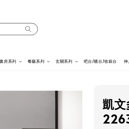
書房系列
餐廳系列
玄關系列
吧台/櫃台/收銀台
神
凱文
226