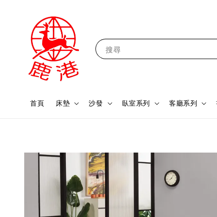
搜尋
首頁
床墊
沙發
臥室系列
客廳系列