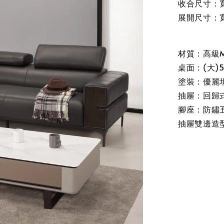
收合尺寸：寬1
展開尺寸：寬1
材質：高級
桌面：(大)
塗裝：優麗
抽屜：回歸
腳座：防鏽
抽屜雙邊造