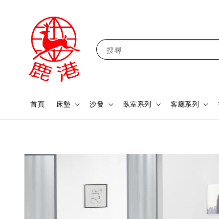
搜尋
首頁
床墊
沙發
臥室系列
客廳系列