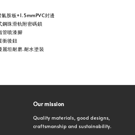
氰胺板+1.5mmPVC封邊
式鋼珠滑軌附密碼鎖
鐵管噴漆腳
緩衝後鈕
優麗坦耐磨.耐水塗裝
Our mission
Quality materials, good designs,
craftsmanship and sustainability.