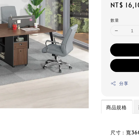
Regular
NT$ 16,
price
數量
分享
商品規格
尺寸：寬360