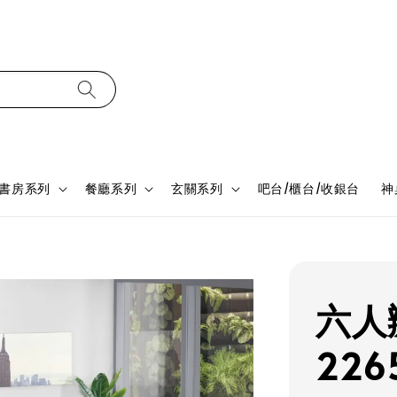
書房系列
餐廳系列
玄關系列
吧台/櫃台/收銀台
神
六人
226