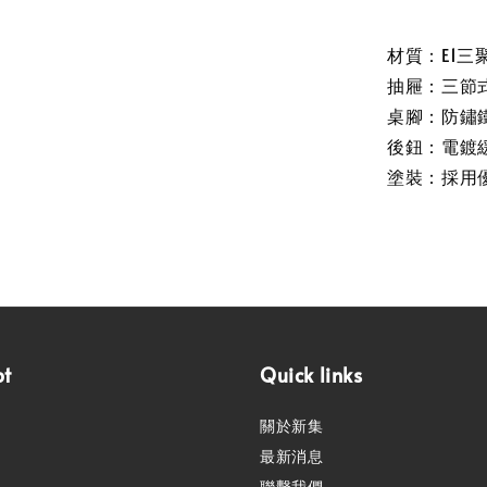
材質：E1三聚
抽屜：三節
桌腳：防鏽
後鈕：電鍍
塗裝：採用
pt
Quick links
關於新集
最新消息
聯繫我們