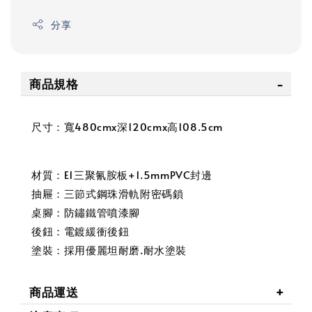
分享
商品規格
尺寸：寬480cmx深120cmx高108.5cm
材質：E1三聚氰胺板+1.5mmPVC封邊
抽屜：三節式鋼珠滑軌附密碼鎖
桌腳：防鏽鐵管噴漆腳
後鈕：電鍍緩衝後鈕
塗裝：採用優麗坦耐磨.耐水塗裝
商品運送