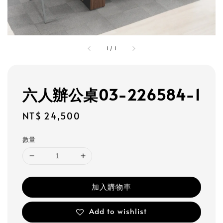
1
/
1
六人辦公桌03-226584-1
Regular
NT$ 24,500
price
數量
加入購物車
Add to wishlist