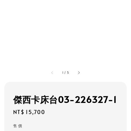
1
/
5
傑西卡床台03-226327-1
Regular
NT$ 15,700
price
售 價