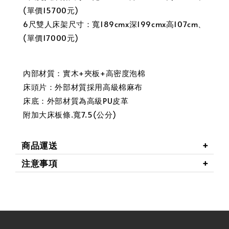
(單價15700元)
6尺雙人床架尺寸：寬189cmx深199cmx高107cm、
(單價17000元)
內部材質：實木+夾板+高密度泡棉
床頭片：外部材質採用高級棉麻布
床底：外部材質為高級PU皮革
附加大床板條.寬7.5(公分)
商品運送
注意事項