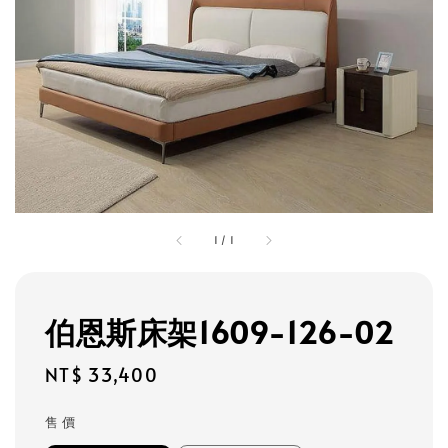
1
/
1
伯恩斯床架1609-126-02
Regular
NT$ 33,400
price
售 價