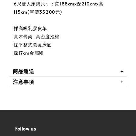
6尺雙人床架尺寸：寬188cmx深210cmx高
115cm(單價35200元)
採高級乳膠皮革
實木骨架+高密度泡棉
採平整式包覆床底
採17cm金屬腳
商品運送
注意事項
Follow us