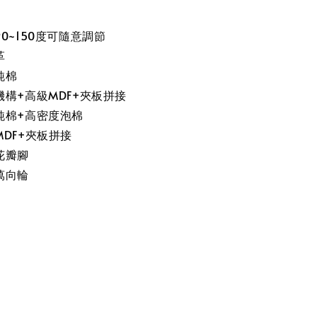
0~150度可隨意調節
革
純棉
構+高級MDF+夾板拼接
純棉+高密度泡棉
DF+夾板拼接
花瓣腳
萬向輪