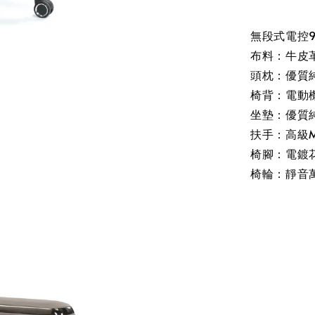
無段式電控9
布料：牛皮
頭枕：優質
椅背：電動機
坐墊：優質
扶手：高級M
椅腳：電鍍
椅輪：靜音