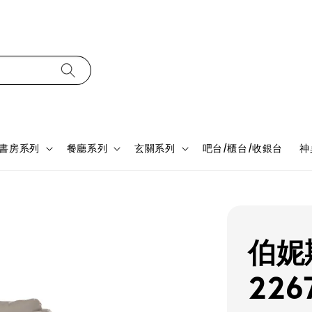
書房系列
餐廳系列
玄關系列
吧台/櫃台/收銀台
神
伯妮
2267