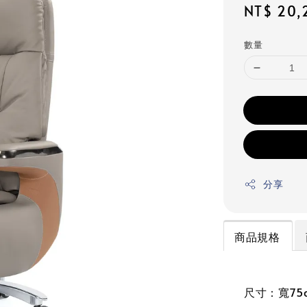
Regular
NT$ 20,
price
數量
分享
商品規格
尺寸：寬75c