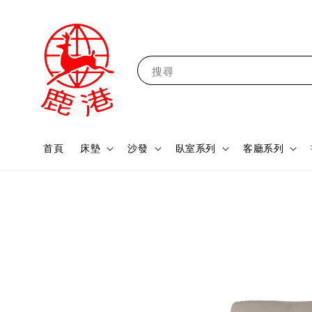
搜尋
首頁
床墊
沙發
臥室系列
客廳系列