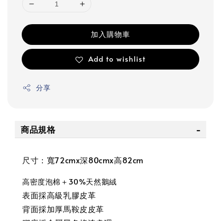
加入購物車
Add to wishlist
分享
商品規格
尺寸：寬72cmx深80cmx高82cm
高密度泡棉＋30%天然鵝絨
表面採高級乳膠皮革
背面採加厚馬鞍皮皮革