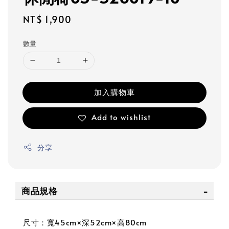
Regular
NT$ 1,900
price
數量
加入購物車
Add to wishlist
分享
商品規格
尺寸：寬45cm×深52cm×高80cm