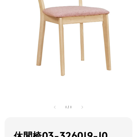
1
/
1
休閒椅03-326019-10