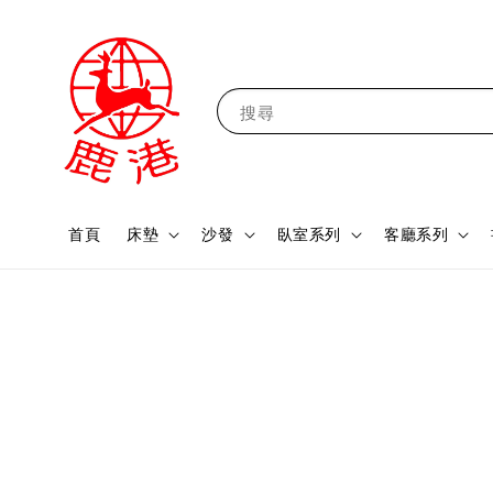
搜尋
首頁
床墊
沙發
臥室系列
客廳系列