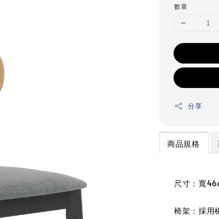
數量
分享
商品規格
尺寸：寬46c
椅架：採用