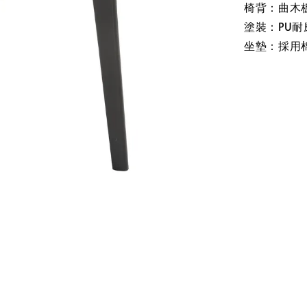
椅背：曲木
塗裝：PU耐
坐墊：採用