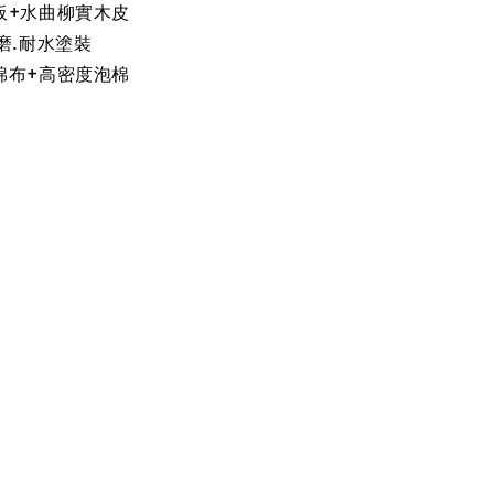
板+水曲柳實木皮
磨.耐水塗裝
棉布+高密度泡棉