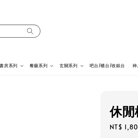
書房系列
餐廳系列
玄關系列
吧台/櫃台/收銀台
神
休閒椅
Regular
NT$ 1,8
price