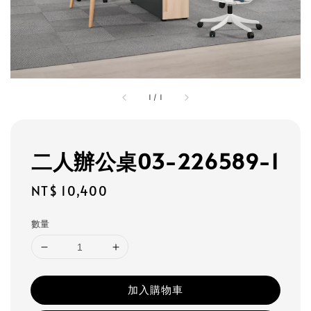
1
/
1
二人辦公桌03-226589-1
Regular
NT$ 10,400
price
數量
加入購物車