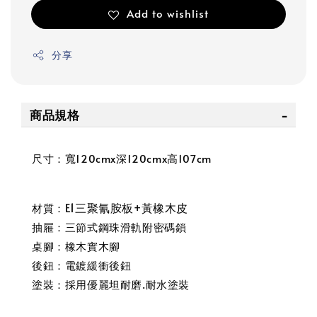
Add to wishlist
分享
商品規格
尺寸：寬120cmx深120cmx高107cm
E1三聚氰胺板+黃橡木皮
材質：
抽屜：三節式鋼珠滑軌附密碼鎖
桌腳：橡木實木腳
後鈕：電鍍緩衝後鈕
塗裝：採用優麗坦耐磨.耐水塗裝