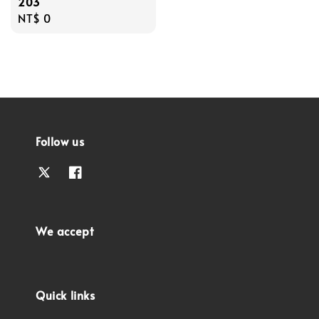
203
Regular
NT$ 0
price
Follow us
We accept
Quick links