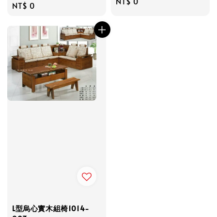
Regular
NT$ 0
Regular
NT$ 0
price
price
L型烏心實木組椅1014-