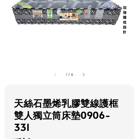
1
/
6
天絲石墨烯乳膠雙線護框
雙人獨立筒床墊0906-
331