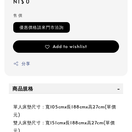
Regular
NT$ 0
price
售 價
優惠價格請來門市洽詢
Add to wishlist
分享
商品規格
單人床墊尺寸：寬105cmx長188cmx高27cm(單價
元)
雙人床墊尺寸：寬151cmx長188cmx高27cm(單價
元)