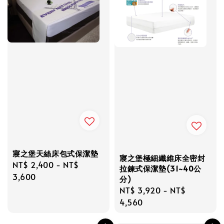
寢之堡天絲床包式保潔墊
寢之堡極細纖維床全密封
Regular
NT$ 2,400
-
NT$
拉鍊式保潔墊(31~40公
price
3,600
分)
Regular
NT$ 3,920
-
NT$
price
4,560