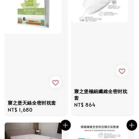
寢之堡極細纖維全密封枕
套
寢之堡天絲全密封枕套
Regular
NT$ 864
Regular
NT$ 1,680
price
price