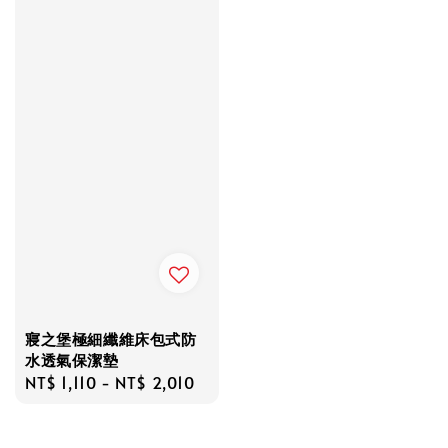
寢之堡極細纖維床包式防
水透氣保潔墊
Regular
NT$ 1,110
-
NT$ 2,010
price