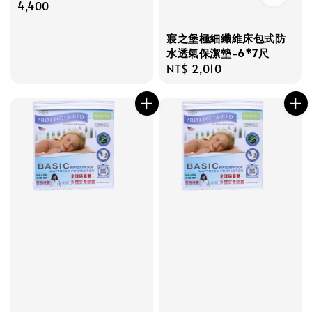
price
4,400
寢之堡極細纖維床包式防
水透氣保潔墊-6*7尺
Regular
NT$ 2,010
price