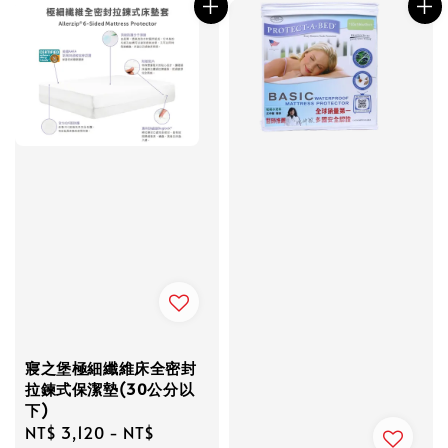
寢之堡極細纖維床全密封
拉鍊式保潔墊(30公分以
下)
Regular
NT$ 3,120
-
NT$